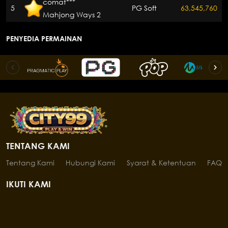
comat***
5
PG Soft
63,545,760
Mahjong Ways 2
PENYEDIA PERMAINAN
TENTANG KAMI
Tentang Kami
Hubungi Kami
Syarat & Ketentuan
FAQ
IKUTI KAMI