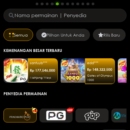
Semua
Pilihan Untuk Anda
Rilis Baru
KEMENANGAN BESAR TERBARU
santuyb***
edd***
Rp
148,322,500
Rp
177,546,000
Gates of Olympus
Mahjong Ways
1000
PENYEDIA PERMAINAN